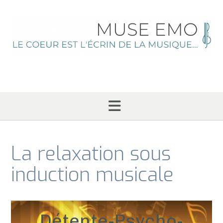
Skip
to
content
La relaxation sous
induction musicale
Détente-Psycho-